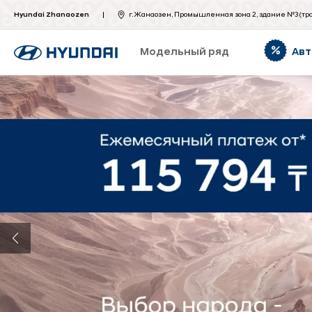
Hyundai Zhanaozen
г. Жанаозен, Промышленная зона 2, здание №3 (тр
Модельный ряд
Авт