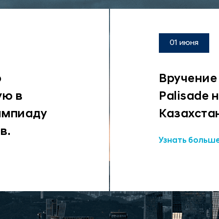
01 июня
o
Вручение
ую в
Palisade 
импиаду
Казахста
в.
Узнать больш