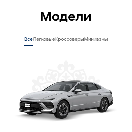
Модели
Все
Легковые
Кроссоверы
Минивэны