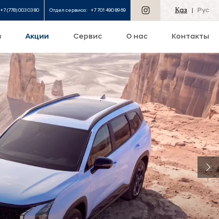
Қаз
Рус
+7 (778) 003 03 80
Отдел сервиса:
+7 701 490 89 69
в
Акции
Сервис
О нас
Контакты