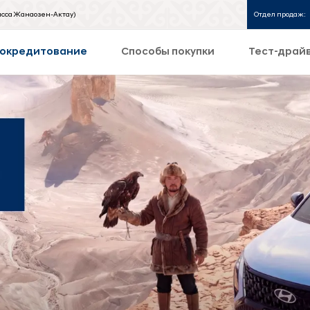
асса Жанаозен-Актау)
Отдел продаж:
окредитование
Способы покупки
Тест-драй