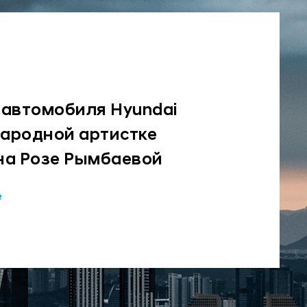
 автомобиля Hyundai
народной артистке
на Розе Рымбаевой
е